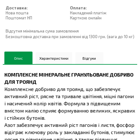
Доставка:
Оплата:
Нова пошта
Накладений платiж
Поштомат НП
Карткою онлайн
Відсутня мінімальна сума замовлення
Безкоштовна доставка при замовленні від 1300 грн. (вага до 10 кг)
Опис
Характеристики
Відгуки
КОМПЛЕКСНЕ МІНЕРАЛЬНЕ ГРАНУЛЬОВАНЕ ДОБРИВО
ДЛЯ ТРОЯНД
Комплексне добриво для троянд, що забезпечує
активний ріст, рясне та тривале цвітіння, міцні пагони
і насичений колір квітів. Формула з підвищеним
вмістом калію сприяє формуванню великих, яскравих
і стійких бутонів.
Азот забезпечує активний ріст пагонів і листя, фосфор
відіграє ключову роль у закладанні бутонів, стимулює
рясне та рівномірне цвітіння, а також підвищує