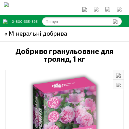
0-800-335-895
« Мінеральні добрива
Добриво гранульоване для
троянд,
1 кг