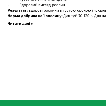
- Здоровий вигляд рослин
Результат:
здорові рослини з густою кроною і яскра
Норма добрива на 1 рослину:
Для туй 70-120 г. Для ка
Склад %:
NPK 11-10-16 +Mg - 2,5, S - 15, B - 0,05
Читати далі »
Інструкція:
Відміряйте рекомендовану дозу добрива.
Рівномірно розподіліть добриво навколо рослин
Змішайте гранули з верхнім шаром ґрунту.
Полийте рослину для активації дії добрива.