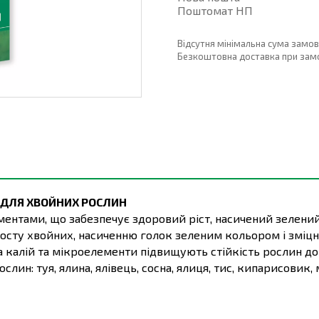
Поштомат НП
Відсутня мінімальна сума замо
Безкоштовна доставка при замовл
 ДЛЯ ХВОЙНИХ РОСЛИН
ентами, що забезпечує здоровий ріст, насичений зелений
росту хвойних, насиченню голок зеленим кольором і зміц
а калій та мікроелементи підвищують стійкість рослин до 
лин: туя, ялина, ялівець, сосна, ялиця, тис, кипарисовик, 