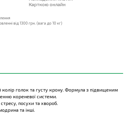
Карткою онлайн
влення
енні від 1300 грн. (вага до 10 кг)
 колір голок та густу крону. Формула з підвищеним
ненню кореневої системи.
стресу, посухи та хвороб.
модрина та інші.