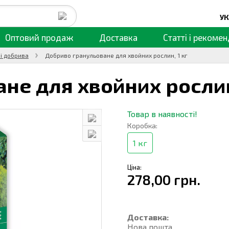
УК
Оптовий продаж
Доставка
Статті
і рекомен
і добрива
Добриво гранульоване для хвойних рослин, 1 кг
ане для хвойних росли
Товар в наявності!
Коробка:
1 кг
Ціна:
278,00 грн.
Доставка:
Нова пошта