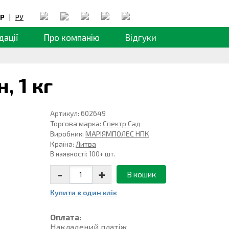
Р
|
РУ
дації
Про компанію
Відгуки
н,
1 кг
Артикул: 602649
Торгова марка:
Спектр Сад
Виробник:
МАРІЯМПОЛЕС НПК
Країна:
Литва
В наявності: 100+ шт.
-
+
В кошик
Купити в один клiк
Оплата:
Накладений платiж