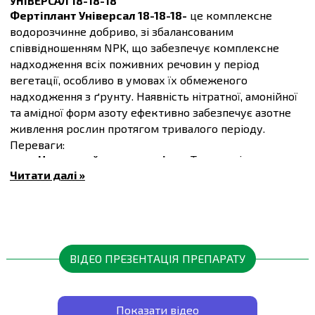
УНІВЕРСАЛ 18-18-18
Фертіплант Універсал 18-18-18-
це комплексне
водорозчинне добриво, зі збалансованим
співвідношенням NPK, що забезпечує комплексне
надходження всіх поживних речовин у період
вегетації, особливо в умовах їх обмеженого
надходження з ґрунту. Наявність нітратної, амонійної
та амідної форм азоту ефективно забезпечує азотне
живлення рослин протягом тривалого періоду.
Переваги:
Надзвичайна розчинність:
Технологія ультра-
тонкого помолу гарантує швидке та 100%
Читати далі »
розчинення добрива, що робить його доступним
для рослин одразу після внесення.
Безпечний:
Не містить натрію, хлоридів та інших
шкідливих речовин, які можуть негативно
впливати на ґрунт та рослини.
Широкий спектр застосування:
Підходить для
ВІДЕО ПРЕЗЕНТАЦІЯ ПРЕПАРАТУ
підживлення овочів, фруктів, ягід, картоплі,
декоративних культур та квітів.
Тривалий термін зберігання:
Тришарова
упаковка з поліетилену захищає продукт від
Показати відео