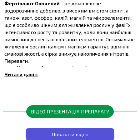
Фертіплант Овочевий
- це комплексне
водорозчинне добриво, з високим вмістом сірки , а
також азот, фосфор, калій, магній та мікроелементи,
що є особливо цінним для живлення рослин у фазі їх
інтенсивного росту та розвитку, коли вони найбільш
вимогливі до нестачі вказаних елементів. Оптимальне
живлення рослин калієм і магнієм гарантує відмінні
смакові якості, а сірка знижує накопичення нітратів.
Переваги:
Надзвичайна розчинність:
Технологія ультра-
тонкого помолу гарантує швидке та 100%
Читати далі »
розчинення добрива, що робить його доступним
для рослин одразу після внесення.
Безпечний:
Не містить натрію, хлоридів та інших
шкідливих речовин, які можуть негативно
впливати на ґрунт та рослини.
Широкий спектр застосування:
Підходить для
ВІДЕО ПРЕЗЕНТАЦІЯ ПРЕПАРАТУ
підживлення овочів, фруктів, ягід, картоплі та
декоративних культур.
Тривалий термін зберігання:
Тришарова
упаковка з поліетилену захищає продукт від
Показати відео
вологи та інших факторів навколишнього