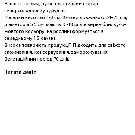
Ранньостиглий, дуже пластичний гібрид
суперсолодкої кукурудзи.
Рослини висотою 170 см. Качани довжиною 24-25 см,
діаметром 5,5 см, мають 16-18 рядів зерен блискучо-
жовтого кольору, на рослині формується в
середньому 1,5 качана.
Висока товарність продукції. Підходить для свіжого
споживання, консервування, заморожування.
Вегетаційний період 70 днів.
Маса плоду 200-300 г.
Читати далі »
Купити
Насіння солодкої кукурудзи Добриня F1,
упаковка 100 штук
та інші товари за доступними
цінами Ви можете в
інтернет-магазині
Спектр Сад
з
доставкою в Київ й інші міста по всій території
України.