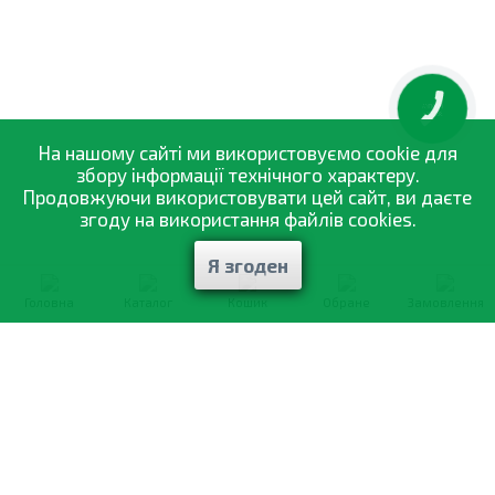
КНОПКА
ЗВ'ЯЗКУ
На нашому сайті ми використовуємо cookie для
збору інформації технічного характеру.
Продовжуючи використовувати цей сайт, ви даєте
згоду на використання файлів cookies.
Я згоден
Головна
Каталог
Кошик
Обране
Замовлення
0-800-335-895
Безкоштовно
зі всіх номерів
Про компанію
Каталог товарів
Оптовий продаж
Статті
і рекомендації
Оплата і доставка
Вiдгуки
Договір оферти
Контакти