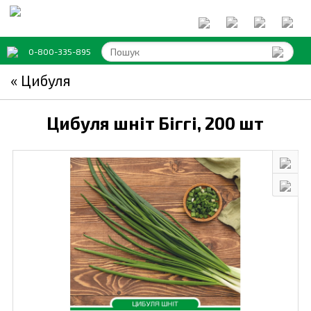
0-800-335-895
« Цибуля
Цибуля шніт Біггі,
200 шт