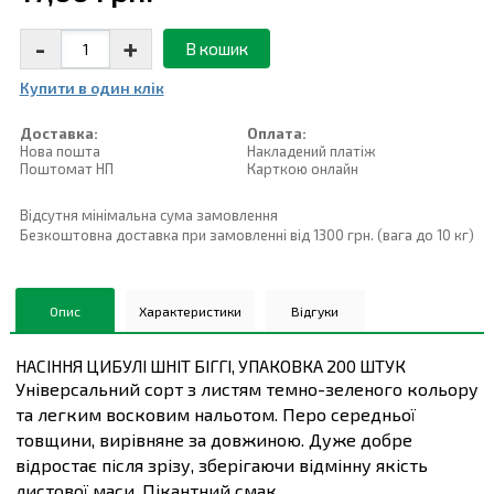
-
+
В кошик
Купити в один клiк
Доставка:
Оплата:
Нова пошта
Накладений платiж
Поштомат НП
Карткою онлайн
Відсутня мінімальна сума замовлення
Безкоштовна доставка при замовленні від 1300 грн. (вага до 10 кг)
Опис
Характеристики
Відгуки
НАСІННЯ ЦИБУЛІ ШНІТ БІГГІ, УПАКОВКА 200 ШТУК
Універсальний сорт з листям темно-зеленого кольору
та легким восковим нальотом. Перо середньої
товщини, вирівняне за довжиною. Дуже добре
відростає після зрізу, зберігаючи відмінну якість
листової маси. Пікантний смак.