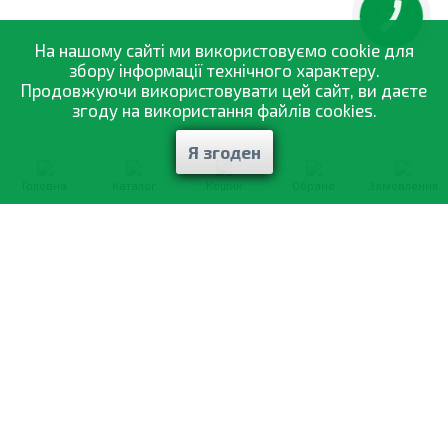
КНОПКА
ЗВ'ЯЗКУ
На нашому сайті ми використовуємо cookie для
збору інформації технічного характеру.
Продовжуючи використовувати цей сайт, ви даєте
згоду на використання файлів cookies.
Я згоден
Головна
Каталог
Кошик
Обране
Замовлення
0-800-335-895
Безкоштовно
зі всіх номерів
Про компанію
Каталог товарів
Оптовий продаж
Статті
і рекомендації
Оплата і доставка
Вiдгуки
Договір оферти
Контакти
Політика конфіденційності
Мої замовлення
Обмін і повернення
© 2002—2026 «Спектр Сад» —