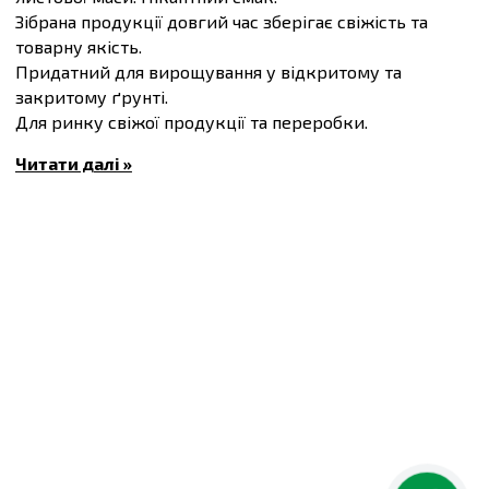
Зібрана продукції довгий час зберігає свіжість та
товарну якість.
Придатний для вирощування у відкритому та
закритому ґрунті.
Для ринку свіжої продукції та переробки.
Вегетаційний період 54-60 днів.
Читати далі »
Висота рослини 20-35 см.
Купити
Насіння цибулі шніт Біггі, упаковка 200
штук
та інші товари за доступними цінами Ви можете
в
інтернет-магазині
Спектр Сад
з доставкою в Київ й
інші міста по всій території України.