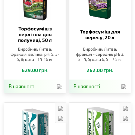
Торфосуміш з
Торфосуміш для
перлітом для
вересу,
20 л
полуниці,
50 л
Виробник: Литва;
Виробник: Литва;
фракція: велика; pH: 5, 3-
фракція - середня; pH: 3,
5, 8; вага - 14-16 кг
5 - 4, 5; вага 6, 5 - 7, 5 кг
грн.
грн.
629.00
262.00
В наявності
В наявності