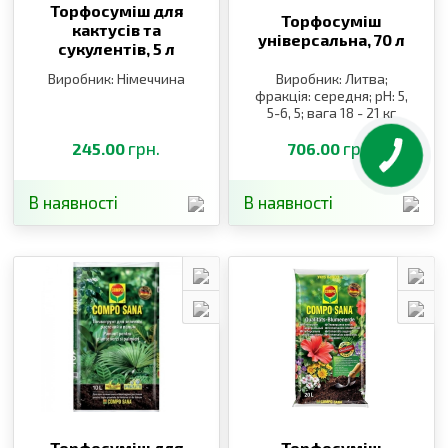
Торфосуміш для
Торфосуміш
кактусів та
універсальна,
70 л
сукулентів,
5 л
Виробник: Німеччина
Виробник: Литва;
фракція: середня; pH: 5,
5-6, 5; вага 18 - 21 кг
грн.
грн.
245.00
706.00
В наявності
В наявності
Торфосуміш для
Торфосуміш