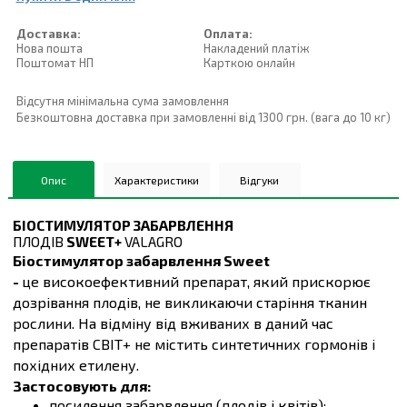
Доставка:
Оплата:
Нова пошта
Накладений платiж
Поштомат НП
Карткою онлайн
Відсутня мінімальна сума замовлення
Безкоштовна доставка при замовленні від 1300 грн. (вага до 10 кг)
Опис
Характеристики
Відгуки
БІОСТИМУЛЯТОР ЗАБАРВЛЕННЯ
ПЛОДІВ
SWEET+
VALAGRO
Біостимулятор забарвлення Sweet
-
це високоефективний препарат, який прискорює
дозрівання плодів, не викликаючи старіння тканин
рослини. На відміну від вживаних в даний час
препаратів СВІТ+ не містить синтетичних гормонів і
похідних етилену.
Застосовують для:
посилення забарвлення (плодів і квітів);