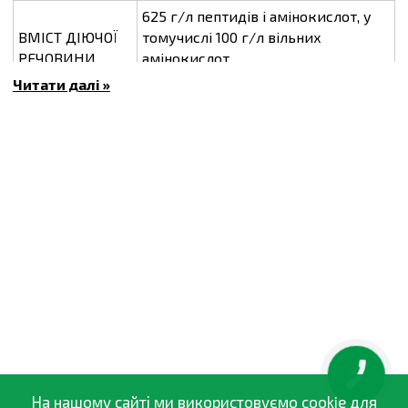
625 г/л пептидів і амінокислот, у
ВМІСТ ДІЮЧОЇ
томучислі 100 г/л вільних
РЕЧОВИНИ
амінокислот
Читати далі »
Набір амінокислот, макро-і
ХІМІЧНА ГРУПА
мікроелементів
ПРЕПАРАТИВНА
Готовий до використання спрей
ФОРМА
КЛАС
Класифікація небезпечності: IV
ТОКСИЧНОСТІ
1 л. Пляшка містить 996 мл води
УПАКОВКА
та4 мл Ізабіон®, р.
ТЕРМІН
5 років
ПРИДАТНОСТІ
КНОПКА
ЗВ'ЯЗКУ
На нашому сайті ми використовуємо cookie для