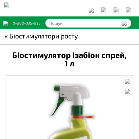
0-800-335-895
« Біостимулятори росту
Біостимулятор Ізабіон спрей,
1 л