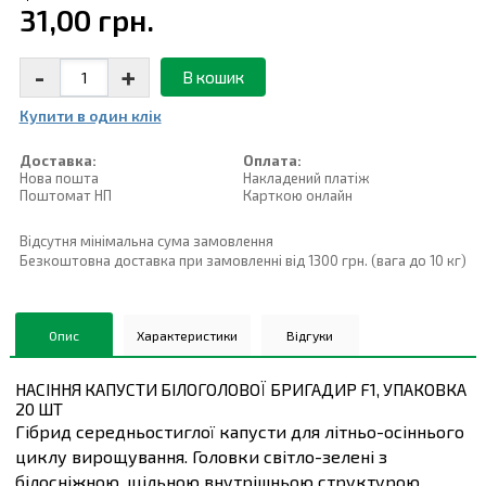
31,00 грн.
-
+
В кошик
Купити в один клiк
Доставка:
Оплата:
Нова пошта
Накладений платiж
Поштомат НП
Карткою онлайн
Відсутня мінімальна сума замовлення
Безкоштовна доставка при замовленні від 1300 грн. (вага до 10 кг)
Опис
Характеристики
Відгуки
НАСІННЯ КАПУСТИ БІЛОГОЛОВОЇ БРИГАДИР F1, УПАКОВКА
20 ШТ
Гібрид середньостиглої капусти для літньо-осіннього
циклу вирощування. Головки світло-зелені з
білосніжною, щільною внутрішньою структурою.