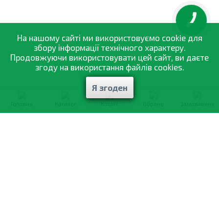
КНОПКА
ЗВ'ЯЗКУ
На нашому сайті ми використовуємо cookie для
збору інформації технічного характеру.
Продовжуючи використовувати цей сайт, ви даєте
згоду на використання файлів cookies.
Я згоден
Головна
Каталог
Кошик
Обране
Замовлення
0-800-335-895
Безкоштовно
зі всіх номерів
Про компанію
Каталог товарів
Оптовий продаж
Статті
і рекомендації
Оплата і доставка
Вiдгуки
Договір оферти
Контакти
Політика конфіденційності
Мої замовлення
Обмін і повернення