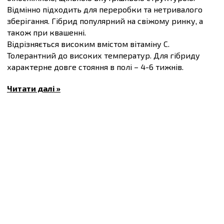
Відмінно підходить для переробки та нетривалого
зберігання. Гібрид популярний на свіжому ринку, а
також при квашенні.
Відрізняється високим вмістом вітаміну С.
Толерантний до високих температур. Для гібриду
характерне довге стояння в полі – 4-6 тижнів.
Вегетаційний період 110-120 днів.
Читати далі »
Маса плоду 3,5-5 кг.
Купити
Насіння капусти білоголової Бригадир F1,
упаковка 20 шт
та інші товари за доступними цінами
Ви можете в
інтернет-магазині
Спектр Сад
з
доставкою в Київ й інші міста по всій території
України.