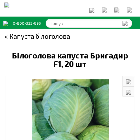
0-800-335-895
« Капуста білоголова
Білоголова капуста Бригадир
F1,
20 шт