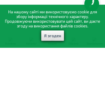
КНОПКА
ЗВ'ЯЗКУ
На нашому сайті ми використовуємо cookie для
збору інформації технічного характеру.
Продовжуючи використовувати цей сайт, ви даєте
згоду на використання файлів cookies.
Я згоден
Головна
Каталог
Кошик
Обране
Замовлення
0-800-335-895
Безкоштовно
зі всіх номерів
Про компанію
Каталог товарів
Оптовий продаж
Статті
і рекомендації
Оплата і доставка
Вiдгуки
Договір оферти
Контакти
Політика конфіденційності
Мої замовлення
Обмін і повернення
© 2002—2026 «Спектр Сад» —