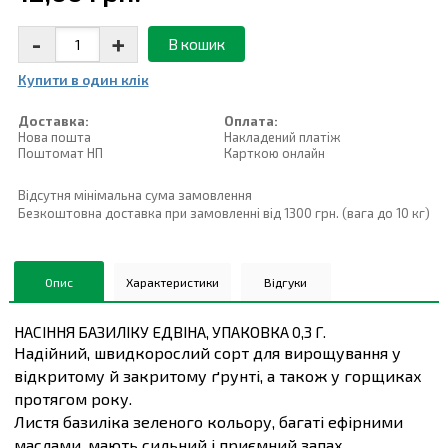
-
+
В кошик
Купити в один клiк
Доставка:
Оплата:
Нова пошта
Накладений платiж
Поштомат НП
Карткою онлайн
Відсутня мінімальна сума замовлення
Безкоштовна доставка при замовленні від 1300 грн. (вага до 10 кг)
Опис
Характеристики
Відгуки
НАСІННЯ БАЗИЛІКУ ЕДВІНА, УПАКОВКА 0,3 Г.
Надійний, швидкорослий сорт для вирощування у
відкритому й закритому ґрунті, а також у горщиках
протягом року.
Листя базиліка зеленого кольору, багаті ефірними
маслами, мають сильний і приємний запах.