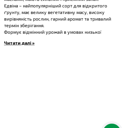
Едвіна – найпопулярніший сорт для відкритого
ґрунту, має велику вегетативну масу, високу
вирівняність рослин, гарний аромат та тривалий
термін зберігання.
Формує відмінний урожай в умовах низької
інтенсивності світла.
Читати далі »
Вегетаційний період 65-70 днів.
Висота рослини 30-40 см.
Кількість насіння в упаковці 0,3 г – 180–270 шт
Купити
Насіння Базиліку Едвіна, упаковка 0,3 г
та
інші товари за доступними цінами Ви можете в
інтернет-магазині
Спектр Сад
з доставкою в Київ й
інші міста по всій території України.