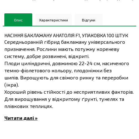
Опис
Характеристики
Відгуки
НАСІННЯ БАКЛАЖАНУ АНАТОЛІЯ F1, УПАКОВКА 100 ШТУК
Середньоранній гібрид баклажану універсального
призначення. Рослини мають потужну кореневу
систему, добре розвинені, відкриті.
Плоди циліндричні, довжиною 22-24 см, насиченого
темно-фіолетового кольору, плодоніжки без
шипів. Вирощують для свіжого ринку та переробки
(ікра).
Хороший рівень стійкості до несприятливих факторів.
Для вирощування у відкритому ґрунті, тунелях та
плівкових теплицях.
Вегетаційний період 70-75 днів.
Читати далі »
Середня маса плоду 300-350 г.
Густота стояння 2-3 на
м.кв.
Купити
Насіння баклажану Анатолія F1, упаковка 100