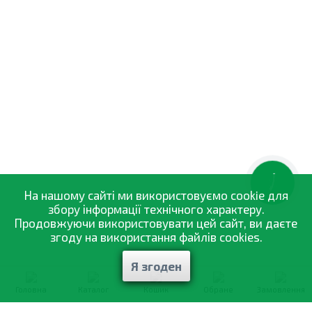
штук
та інші товари за доступними цінами Ви можете
в
інтернет-магазині
Спектр Сад
з доставкою в Київ й
інші міста по всій території України.
КНОПКА
ЗВ'ЯЗКУ
На нашому сайті ми використовуємо cookie для
збору інформації технічного характеру.
Продовжуючи використовувати цей сайт, ви даєте
згоду на використання файлів cookies.
Я згоден
Головна
Каталог
Кошик
Обране
Замовлення