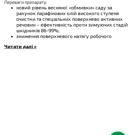
Переваги препарату:
новий рівень весняної «обмивки» саду за
рахунок парафінових олій високого ступеня
очистки та спеціальних поверхнево активних
речовин – ефективність проти зимуючих стадій
шкідників 86-99%;
зниження поверхневого натягу робочого
розчину при використанні у баковій суміші з
Читати далі »
пестицидами;
покращення рівномірності покриття робочою
рідиною поверхні рослини;
зменшення змивання засобів захисту рослин
опадами;
підвищення проникаючої здатності препаратів;
підвищення ефективності дії гербіцидів;
створює ефективну та стабільну емульсію навіть
у холодній воді;
відсутність фітотоксичності під час застосування
по вегетуючій культурі (літнє застосування).
Механізм та спектр дії:
При ранньовесняному застосуванні в садах у водному
розчині ОЛЕМІКС утворює стійку емульсію, яка,