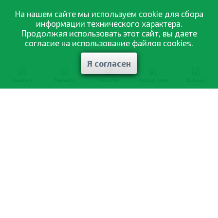
На нашем сайте мы используем cookie для сбора
информации технического характера.
Продолжая использовать этот сайт, вы даете
согласие на использование файлов cookies.
Я согласен
Главная
Каталог
Корзина
Избранное
Заказы
0-800-335-895
Бесплатно
со всех номеров
О компании
Каталог товаров
Оптовая продажа
Статьи
и рекомендации
Оплата и доставка
Отзывы
Договор оферты
Контакты
Політика конфіденційності
Мои заказы
Обмен и возврат
© 2002—2026 «Спектр Сад» —
наилучшее для вашего урожая