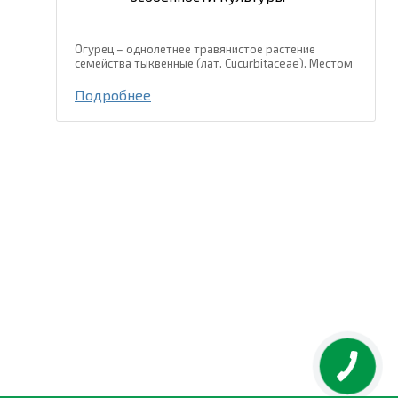
Огурец – однолетнее травянистое растение
семейства тыквенные (лат. Cucurbitaceae). Местом
происхождения огурца есть тропические и
субтропические регионы Юго-Восточной Азии, где
Подробнее
и сейчас встречаются дикорастущие...