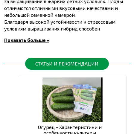
за выращивание в жарких летних условиях. Плоды
отличаются отличными вкусовыми качествами и
небольшой семенной камерой.
Благодаря высокой устойчивости к стрессовым
условиям выращивания гибрид способен
выдерживать значительные нагрузки плодами, не
Показать больше »
сбрасывая завязи.
Посев проводят после угрозы заморозков, в почву
прогретую до 14-16°C.
Вегетационный период 42-45 дней.
СТАТЬИ И РЕКОМЕНДАЦИИ
Масса плода 100-120 г.
Купить
Семена огурцов Бьорн F1, упаковка 10 шт
и
другие товары по доступным ценам Вы можете в
интернет-магазине
Спектр Сад
с доставкой в Киев и
другие города по всей территории Украины.
Огурец - Характеристики и
особенности культуры