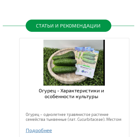
СТАТЬИ И РЕКОМЕНДАЦИИ
Огурец - Характеристики и
особенности культуры
Огурец – однолетнее травянистое растение
семейства тыквенные (лат. Cucurbitaceae). Местом
происхождения огурца есть тропические и
субтропические регионы Юго-Восточной Азии, где
Подробнее
и сейчас встречаются дикорастущие...