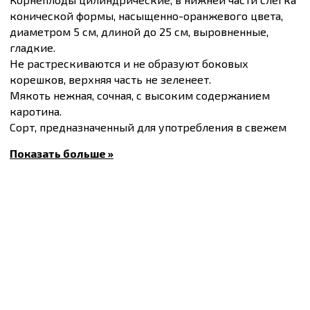
конической формы, насыщенно-оранжевого цвета,
диаметром 5 см, длиной до 25 см, выровненные,
гладкие.
Не растрескиваются и не образуют боковых
корешков, верхняя часть не зеленеет.
Мякоть нежная, сочная, с высоким содержанием
каротина.
Сорт, предназначенный для употребления в свежем
виде, переработки и хранения.
Показать больше »
Вегетационный период 140-160 дней.
Масса плода 150-200 г.
Купить
Семена моркови Осенняя королева,
упаковка 500 г
и другие товары по доступным ценам
Вы можете в
интернет-магазине
Спектр Сад
с
доставкой в Киев и другие города по всей
территории Украины.