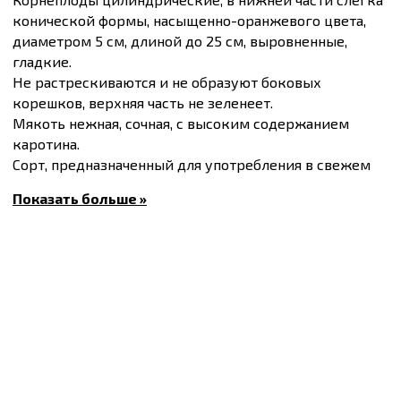
конической формы, насыщенно-оранжевого цвета,
диаметром 5 см, длиной до 25 см, выровненные,
гладкие.
Не растрескиваются и не образуют боковых
корешков, верхняя часть не зеленеет.
Мякоть нежная, сочная, с высоким содержанием
каротина.
Сорт, предназначенный для употребления в свежем
виде, переработки и хранения.
Показать больше »
Вегетационный период 140-160 дней.
Масса плода 150-200 г.
Количество семян в упаковке 10 г – 6000 – 12000 шт.
Купить
Семена моркови Осенняя королева,
упаковка 10 г
и другие товары по доступным ценам
Вы можете в
интернет-магазине
Спектр Сад
с
доставкой в Киев и другие города по всей
территории Украины.