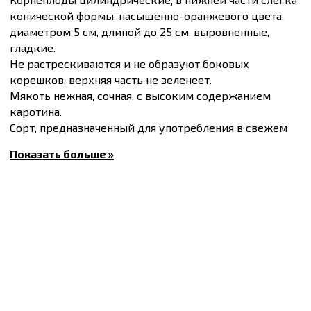
конической формы, насыщенно-оранжевого цвета,
диаметром 5 см, длиной до 25 см, выровненные,
гладкие.
Не растрескиваются и не образуют боковых
корешков, верхняя часть не зеленеет.
Мякоть нежная, сочная, с высоким содержанием
каротина.
Сорт, предназначенный для употребления в свежем
виде, переработки и хранения.
Показать больше »
Вегетационный период 140-160 дней.
Масса плода 150-200 г.
Купить
Семена моркови Осенняя королева,
упаковка 5 кг
и другие товары по доступным ценам
Вы можете в
интернет-магазине
Спектр Сад
с
доставкой в Киев и другие города по всей
территории Украины.