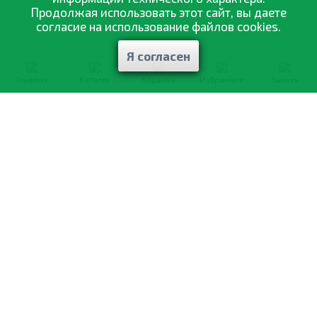
Продолжая использовать этот сайт, вы даете
согласие на использование файлов cookies.
Я согласен
Главная
Каталог
Корзина
Избранное
Заказы
0-800-335-895
Бесплатно
со всех номеров
О компании
Каталог товаров
Оптовая продажа
Статьи
и рекомендации
Оплата и доставка
Отзывы
Договор оферты
Контакты
Політика конфіденційності
Мои заказы
Обмен и возврат
© 2002—2026 «Спектр Сад» —
наилучшее для вашего урожая