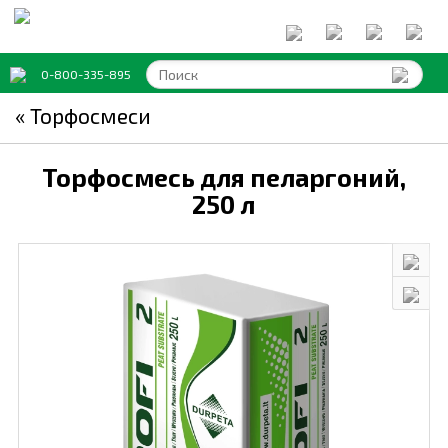
0-800-335-895
« Торфосмеси
Торфосмесь для пеларгоний,
250 л