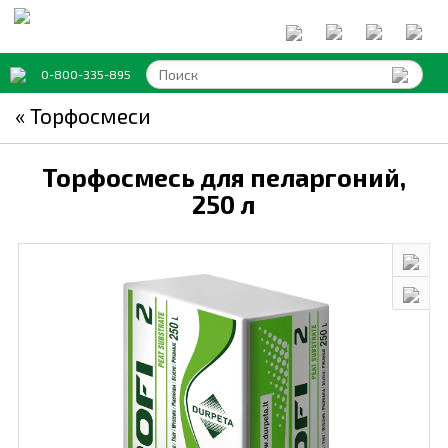
0-800-335-895
« Торфосмеси
Торфосмесь для пеларгоний,
250 л