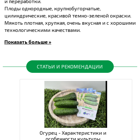
и переработки.
Плоды однородные, крупнобугорчатые,
цилиндрические, красивой темно-зеленой окраски.
Мякоть плотная, хрупкая, очень вкусная и с хорошими
технологическими качествами.
Соотношение длины и диаметра - 3:2.
Показать больше »
Средняя масса плода - 90-100 г. Длина плода - около 10
см.
Плоды особенно подходят для засолки, а также - для
употребления в свежем виде.
СТАТЬИ И РЕКОМЕНДАЦИИ
Устойчивый к мучнистой росе, кладоспориозу и
вирусу мозаики огурца.
Вегетационный период 40-45 дней.
Купить
Семена огурцов Мирабелл F1, упаковка 10
шт
и другие товары по доступным ценам Вы можете
в
интернет-магазине
Спектр Сад
с доставкой
в Киев и другие города по всей территории
Украины.
Огурец - Характеристики и
особенности культуры