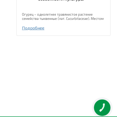
Огурец – однолетнее травянистое растение
семейства тыквенные (лат. Cucurbitaceae). Местом
происхождения огурца есть тропические и
субтропические регионы Юго-Восточной Азии, где
Подробнее
и сейчас встречаются дикорастущие...
КНОПКА
ЗВ'ЯЗКУ