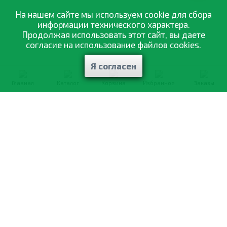
На нашем сайте мы используем cookie для сбора
информации технического характера.
Продолжая использовать этот сайт, вы даете
согласие на использование файлов cookies.
Я согласен
Главная
Каталог
Корзина
Избранное
Заказы
0-800-335-895
Бесплатно
со всех номеров
О компании
Каталог товаров
Оптовая продажа
Статьи
и рекомендации
Оплата и доставка
Отзывы
Договор оферты
Контакты
Політика конфіденційності
Мои заказы
Обмен и возврат
© 2002—2026 «Спектр Сад» —
наилучшее для вашего урожая