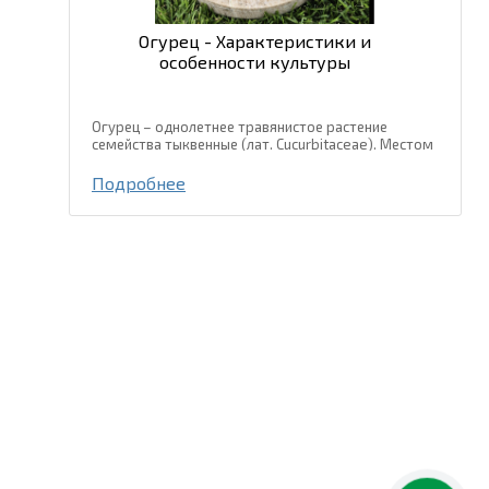
Огурец - Характеристики и
особенности культуры
Огурец – однолетнее травянистое растение
семейства тыквенные (лат. Cucurbitaceae). Местом
происхождения огурца есть тропические и
субтропические регионы Юго-Восточной Азии, где
Подробнее
и сейчас встречаются дикорастущие...