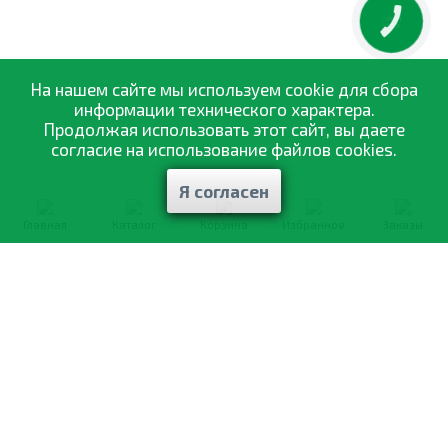
КНОПКА
ЗВ'ЯЗКУ
На нашем сайте мы используем cookie для сбора
информации технического характера.
Продолжая использовать этот сайт, вы даете
согласие на использование файлов cookies.
Я согласен
Главная
Каталог
Корзина
Избранное
Заказы
0-800-335-895
Бесплатно
со всех номеров
О компании
Каталог товаров
Оптовая продажа
Статьи
и рекомендации
Оплата и доставка
Отзывы
Договор оферты
Контакты
Політика конфіденційності
Мои заказы
Обмен и возврат