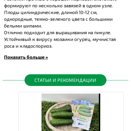
формируют по несколько завязей в одном узле.
Плоды цилиндрические, длиной 10-12 см,
однородные, темно-зеленого цвета с большими
белыми шипами.
Отлично подходит для выращивания на пикуле.
Устойчивый к вирусу мозаики огурец, мучнистая
роса и кладоспориоз.
Предназначен для выращивания в теплице и в
Показать больше »
открытом грунте.
Масса плода 90-100 г., плотность стояния 2-3 на м.кв.
Купить
Семена огурцов Криспина F1, упаковка 10 шт
и другие товары по доступным ценам Вы можете в
СТАТЬИ И РЕКОМЕНДАЦИИ
интернет-магазине
Спектр Сад
с доставкой в Киев и
другие города по всей территории Украины.