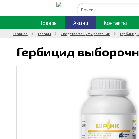
Товары
Акции
Контакты
Главная
Товары
Средства защиты растений
Гербициды
Гербицид выборочн