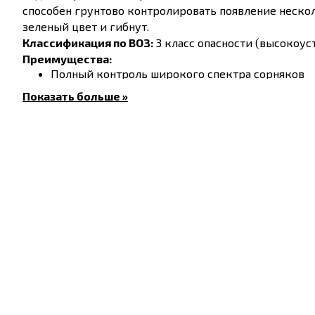
способен грунтово контролировать появление неско
зеленый цвет и гибнут.
Классификация по ВОЗ:
3 класс опасности (высокоус
Преимущества:
Полный контроль широкого спектра сорняков
Длительное защитное действие
Показать больше »
Отсутствие фитотоксичности
РЕГЛАМЕНТЫ ПРИМЕНЕНИЯ:
Норма расхода
Культура,
препарата (L/ha)
обрабатываемый объект
1,25-2,0 л/га
Кукуруза
Запрещено использовать для кукурузы, предназна
Способ применения:
25-40 мл (ml) на 5 л (L) воды на 
Совместимость с другими препаратами:
Смешивани