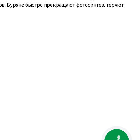
в. Буряне быстро прекращают фотосинтез, теряют
ремя обработки,
Максимальная кратность
ния
обработок
ние в фазе 3-7 листьев
1
е
ной кукурузы.
ать с органофосфатными инсектицидами или