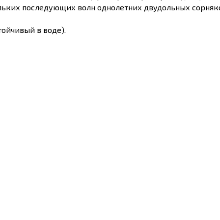
льких последующих волн однолетних двудольных сорняко
тойчивый в воде).
Способ, в
Объект, против которого обрабатывается
ограниче
Однолетние и многолетние злаковые и
Опрыскива
двудольные сорняки
в культур
ченной для приготовления попкорна, сахарной и семен
2 сотки.
е не предполагается. В любом случае запрещено смешив