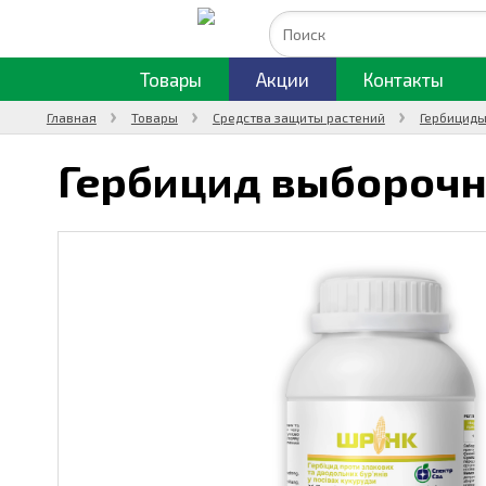
Товары
Акции
Контакты
Главная
Товары
Средства защиты растений
Гербициды
Гербицид выборочн