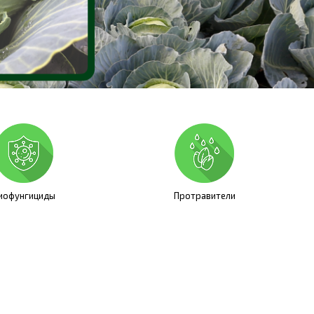
иофунгициды
Протравители