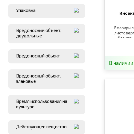
Упаковка
Инсек
Белокрылк
Вредоносный объект,
листоверт
двудольные
блошки,
до
Вредоносный обьект
В наличии
Вредоносный обьект,
злаковые
Время использования на
культуре
Действующее вещество