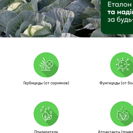
Гербициды (от сорняков)
Фунгициды (от бо
Прилипатели
Атрактанты (прив