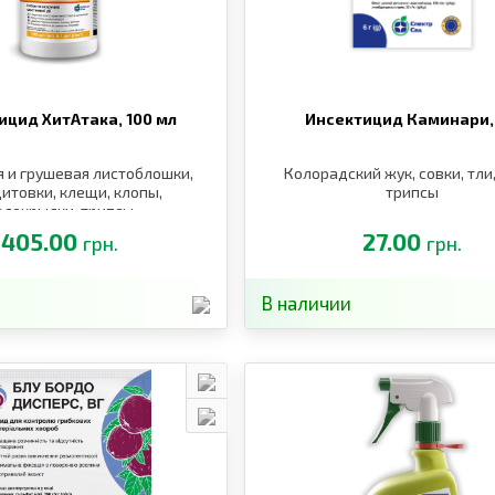
ицид ХитАтака,
100 мл
Инсектицид Каминари
 и грушевая листоблошки,
Колорадский жук, совки, тли
щитовки, клещи, клопы,
трипсы
елокрылки, трипсы
405.00
27.00
грн.
грн.
В наличии