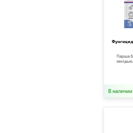
Фунгицид
Парша б
милдью,
В наличии