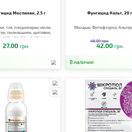
тицид Моспилан,
2.5 г
Фунгицид Кольт,
20 
и, тля, плодожорки, моли,
Милдью, Фитофтороз, Альте
ки, пилильщики, щитовки,
 клопы, трипсы, пьявицы,
46.00 грн.
лгоносики, саранча
27.00
42.00
грн.
грн.
В наличии