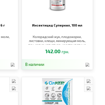
,
6 г
Инсектицид Суперкил,
100 мл
, моли,
Колорадский жук, плодожорки,
листовки, клещи, минирующая моль,
тли, совка капустная, крестоцветные
блошки, капустница, капустная моль
142.00
грн.
В наличии