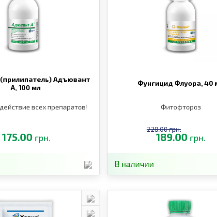
(прилипатель) Адъювант
Фунгицид Флуора,
40 
А,
100 мл
действие всех препаратов!
Фитофтороз
228.00 грн.
175.00
189.00
грн.
грн.
В наличии