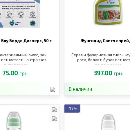
 Блу Бордо Дисперс,
50 г
Фунгицид Свитч спрей
актериальный ожог, рак,
Серая и фузариозная гниль, м
 пятнистость, антракноз,
роса, белая и бурая пятнист
фитофтороз
альтернариоз
75.00
397.00
грн.
грн.
В наличии
-17%