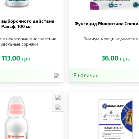
 выборочного действия
Фунгицид Микротиол Специ
Ральф,
100 мл
е и некоторые многолетние
Оидиум, клещи, мучнистая
вудольные сорняки
113.00
36.00
грн.
грн.
В наличии