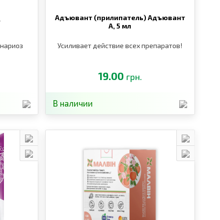
Адъювант (прилипатель) Адъювант
г
А,
5 мл
рнариоз
Усиливает действие всех препаратов!
19.00
грн.
В наличии