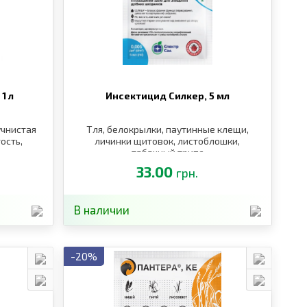
,
1 л
Инсектицид Силкер,
5 мл
учнистая
Тля, белокрылки, паутинные клещи,
ость,
личинки щитовок, листоблошки,
табачный трипс
33.00
грн.
В наличии
-20%