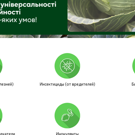
лезней)
Инсектициды (от вредителей)
Б
лекатели
Инокулянты