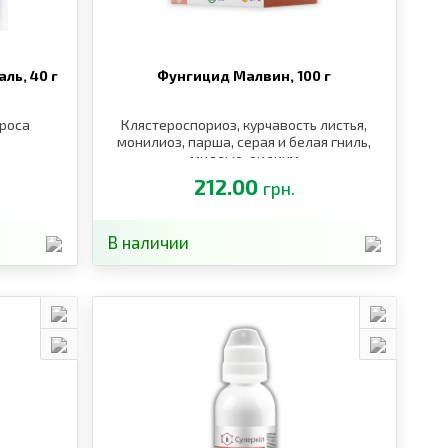
аль,
40 г
Фунгицид Малвин,
100 г
 роса
Клястероспориоз, курчавость листья,
монилиоз, парша, серая и белая гниль,
милдью, оидиум
212.00
грн.
В наличии