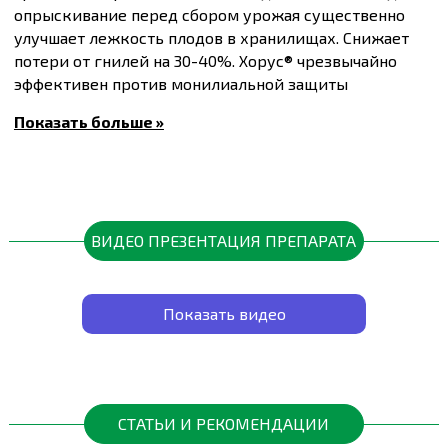
опрыскивание перед сбором урожая существенно
улучшает лежкость плодов в хранилищах. Снижает
потери от гнилей на 30-40%. Хорус® чрезвычайно
эффективен против монилиальной защиты
косточковых (вишня, абрикос, слива, алыча, черешня)
Показать больше »
и курчавости листьев персика. Препарат обладает
высокой эффективностью против различных видов
гнилей плодов, ягод и винограда. Лечебное действие
- 2 суток, защитная - 10-12 дней. Безопасный для пчел,
полезных насекомых и окружающей среды.
ВИДЕО ПРЕЗЕНТАЦИЯ ПРЕПАРАТА
Относится к малотоксичным препаратам (ЛД 50> 2000
мг / кг).
Полное название
Препаративная форма
Показать видео
Хорус 75 WG, в. г.
водорастворимые гранулы
Содержание
действующего
класс токсичности
вещества
Классификация ВОЗ: III
750 г / кг ципродинил
СТАТЬИ И РЕКОМЕНДАЦИИ
Химическая группа
упаковка