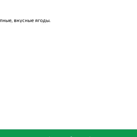
пные, вкусные ягоды.
- 0,06, Zn - 0,01.
стения.