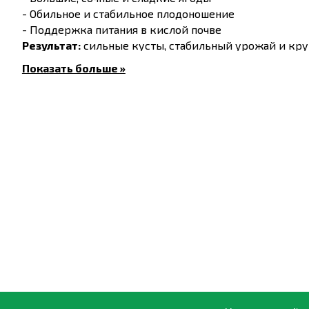
- Обильное и стабильное плодоношение
- Поддержка питания в кислой почве
Результат:
сильные кусты, стабильный урожай и кру
Норма удобрения на 1 растение:
20-50 г.
Показать больше »
Состав %:
N - 12, P - 8, K - 16, Mg - 2,5, S - 17, B - 0,02, Fe 
Инструкция:
Отмерьте рекомендуемую дозу удобрения.
Равномерно распределите удобрение вокруг ра
Смешайте гранулы с верхним слоем почвы.
Полейте растение для активации удобрения.