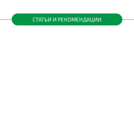
0,100%
)
0,050%
СТАТЬИ И РЕКОМЕНДАЦИИ
0,001%
0,020%
Фаза развития
Удобрение
Начало вегетации
Универсал 2
Бутонизация цветения (полив под
Универсал 2
растение)
Универсал 2