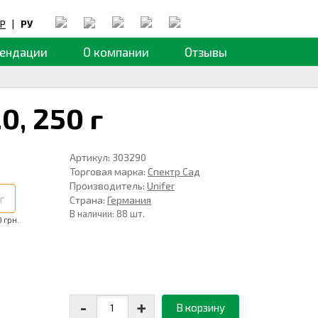
Р
|
РУ
ендации
О компании
Отзывы
20,
250 г
Артикул: 303290
Торговая марка:
Спектр Сад
Производитель:
Unifer
г
Страна:
Германия
В наличии: 88 шт.
0 грн.
-
+
В корзину