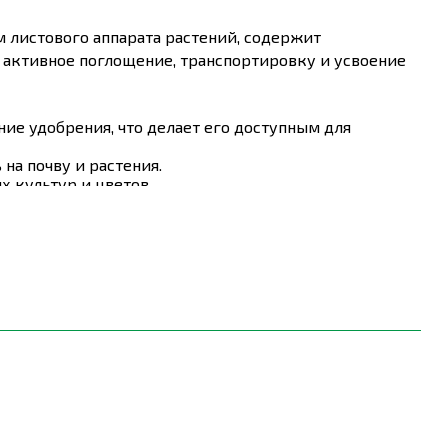
 листового аппарата растений, содержит
 активное поглощение, транспортировку и усвоение
ие удобрения, что делает его доступным для
на почву и растения.
х культур и цветов.
х факторов окружающей среды, обеспечивая его
ельного периода, благодаря наличию нитратной,
и.