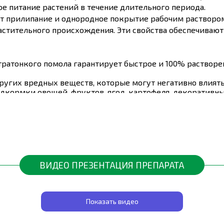
е питание растений в течение длительного периода.
т прилипание и однородное покрытие рабочим раствором
стительного происхождения. Эти свойства обеспечивают
тратонкого помола гарантирует быстрое и 100% растворен
ругих вредных веществ, которые могут негативно влиять 
дкормки овощей, фруктов, ягод, картофеля, декоративны
овка из полиэтилена защищает продукт от влаги и други
20
обеспечивает азотное питание растений в течение длит
вует самым высоким стандартам качества и безопасност
ВИДЕО ПРЕЗЕНТАЦИЯ ПРЕПАРАТА
ты
0,020%
Показать видео
0,050%