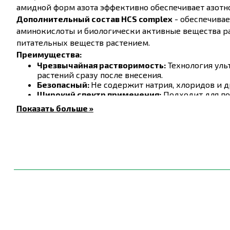
амидной форм азота эффективно обеспечивает азотно
Дополнительный состав HCS complex
- обеспечивае
аминокислоты и биологически активные вещества ра
питательных веществ растением.
Преимущества:
Чрезвычайная растворимость:
Технология уль
растений сразу после внесения.
Безопасный:
Не содержит натрия, хлоридов и д
Широкий спектр применения:
Подходит для по
Длительный срок хранения:
Трехслойная упак
Показать больше »
длительное хранение.
Эффективность:
Фертиплант Универсал 20-20-
аммонийной и амидной.
Сертифицировано по стандартам ЕС:
Соответст
Состав:
Основные питательные вещества
Микроэлемен
Азот(N) (нитратная форма)
5,8%
Бор (B)
Азот(N) (аммонийная форма)
4,0%
Медь (Cu*)