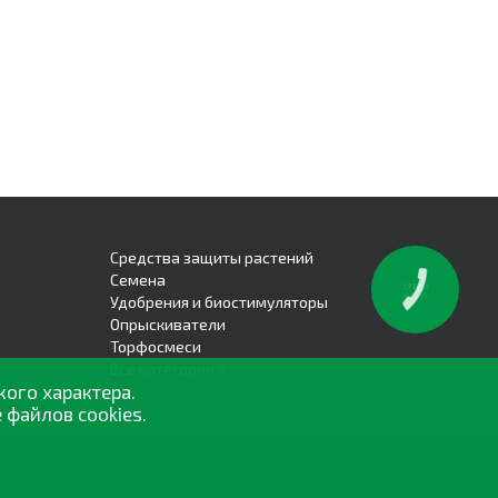
юс
омби Калий, Кальций Плюс.
0-20-20+МЭ, 18-18-18+МЭ, Овощной, Комби
ьций Плюс
омби Калий, Кальций Плюс
0-20-20+МЭ, 18-18-18+МЭ
Средства защиты растений
Семена
КНОПКА
ЗВ'ЯЗКУ
Удобрения и биостимуляторы
цита
Опрыскиватели
Торфосмеси
ному росту и снижению урожайности.
Все категории »
кого характера.
 файлов cookies.
стьев и увядания. Листья могут пожелтеть,
 пятна. Это может быть признаком дефицита одного
роэлементов.