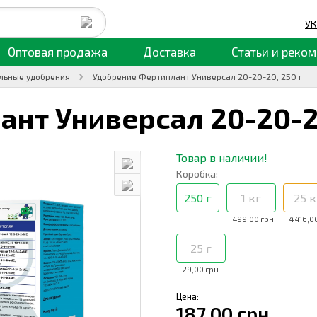
УК
Оптовая продажа
Доставка
Статьи
и реком
льные удобрения
Удобрение Фертиплант Универсал 20-20-20, 250 г
ант Универсал 20-20-
Товар в наличии!
Коробка:
250 г
1 кг
25 к
499,00 грн.
4 416,0
25 г
29,00 грн.
Цена:
187,00 грн.