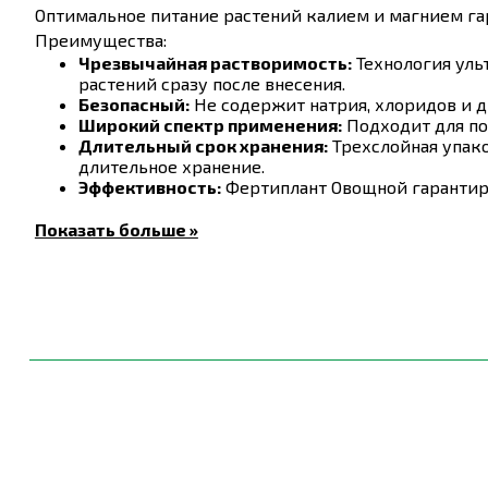
Оптимальное питание растений калием и магнием гар
Преимущества:
Чрезвычайная растворимость:
Технология уль
растений сразу после внесения.
Безопасный:
Не содержит натрия, хлоридов и д
Широкий спектр применения:
Подходит для по
Длительный срок хранения:
Трехслойная упако
длительное хранение.
Эффективность:
Фертиплант Овощной гарантиру
Сертифицировано по стандартам ЕС:
Соответст
Показать больше »
Состав:
Основные питательные вещества
Микроэлемент
Азот(N) (нитратная форма)
4%
Бор (B)
Азот(N) (аммонийная форма)
8%
Медь (Cu*)
Фосфор (P2O5)
5%
Железо (Fe*)
Калий (K2O)
24%
Марганец (Mn*)
Магний (MgO)
2%
Молибден (Mo)