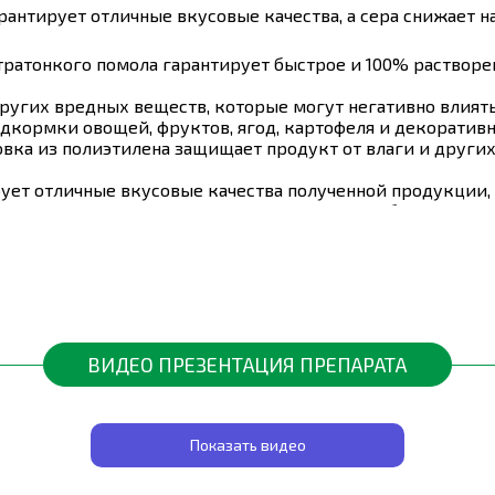
антирует отличные вкусовые качества, а сера снижает н
тратонкого помола гарантирует быстрое и 100% растворен
ругих вредных веществ, которые могут негативно влиять 
дкормки овощей, фруктов, ягод, картофеля и декоративн
вка из полиэтилена защищает продукт от влаги и други
ет отличные вкусовые качества полученной продукции, а
вует самым высоким стандартам качества и безопасност
ы
0,010%
0,010%
ВИДЕО ПРЕЗЕНТАЦИЯ ПРЕПАРАТА
0,050%
0,030%
Показать видео
0,001%