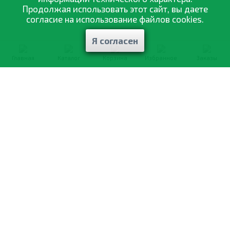
Продолжая использовать этот сайт, вы даете
согласие на использование файлов cookies.
Я согласен
Главная
Каталог
Корзина
Избранное
Заказы
0-800-335-895
Бесплатно
со всех номеров
О компании
Каталог товаров
Оптовая продажа
Статьи
и рекомендации
Оплата и доставка
Отзывы
Договор оферты
Контакты
Політика конфіденційності
Мои заказы
Обмен и возврат
© 2002—2026 «Спектр Сад» —
наилучшее для вашего урожая