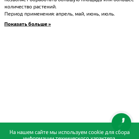
количество растений.
Период применения: апрель, май, июнь, июль.
Показать больше »
Состав:
азот - 8%, фосфор - 9%, калий - 9,5%, кальций
- 5%, магний - 2%, сера 21%, железо - 1%
КНОПКА
ЗВ'ЯЗКУ
На нашем сайте мы используем cookie для сбора
информации технического характера.