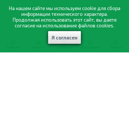
На нашем сайте мы используем cookie для сбора
информации технического характера.
Продолжая использовать этот сайт, вы даете
согласие на использование файлов cookies.
Я согласен
Главная
Каталог
Корзина
Избранное
Заказы
0-800-335-895
Бесплатно
со всех номеров
О компании
Каталог товаров
Оптовая продажа
Статьи
и рекомендации
Оплата и доставка
Отзывы
Договор оферты
Контакты
Політика конфіденційності
Мои заказы
Обмен и возврат
© 2002—2026 «Спектр Сад» —
наилучшее для вашего урожая