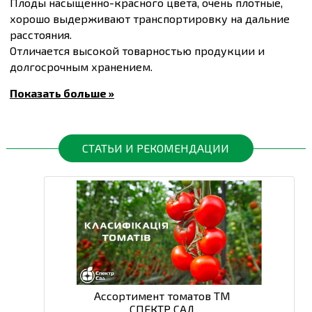
Плоды насыщенно-красного цвета, очень плотные,
хорошо выдерживают транспортировку на дальние
расстояния.
Отличается высокой товарностью продукции и
долгосрочным хранением.
Вегетационный период – 75-80 дней
Показать больше »
Купить
Семена томата Лоджейн F1, упаковка 10
штук
и другие товары по доступным ценам Вы
можете в
интернет-магазине
Спектр Сад
с доставкой
в Киев и другие города по всей территории
СТАТЬИ И РЕКОМЕНДАЦИИ
Украины.
Ассортимент томатов ТМ
СПЕКТР САД