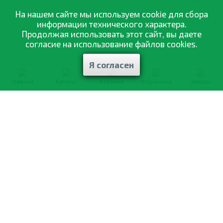
На нашем сайте мы используем cookie для сбора
информации технического характера.
Продолжая использовать этот сайт, вы даете
согласие на использование файлов cookies.
Я согласен
Главная
Каталог
Корзина
Избранное
Заказы
0-800-335-895
Бесплатно
со всех номеров
О компании
Каталог товаров
Оптовая продажа
Статьи
и рекомендации
Оплата и доставка
Отзывы
Договор оферты
Контакты
Політика конфіденційності
Мои заказы
Обмен и возврат
© 2002—2026 «Спектр Сад» —
наилучшее для вашего урожая