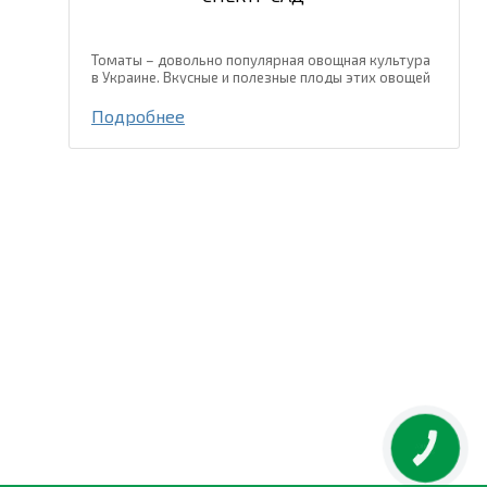
Томаты – довольно популярная овощная культура
в Украине. Вкусные и полезные плоды этих овощей
употребляют в свежем виде и используют для
консервирования и переработки. ТМ «СПЕКТР САД»
Подробнее
представляет...
КНОПКА
ЗВ'ЯЗКУ