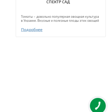
СПЕКТР САД
Томаты – довольно популярная овощная культура
в Украине. Вкусные и полезные плоды этих овощей
употребляют в свежем виде и используют для
консервирования и переработки. ТМ «СПЕКТР САД»
Подробнее
представляет...
КНОПКА
ЗВ'ЯЗКУ