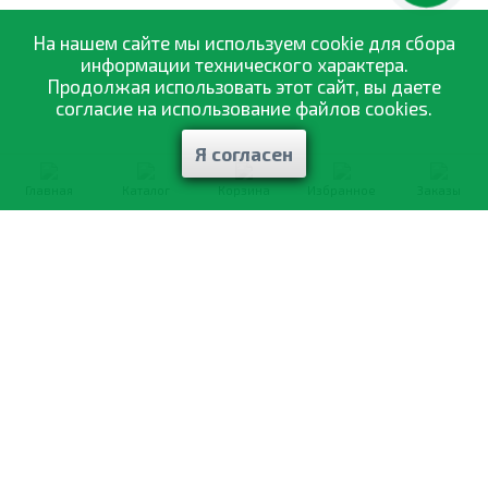
На нашем сайте мы используем cookie для сбора
информации технического характера.
Продолжая использовать этот сайт, вы даете
согласие на использование файлов cookies.
Я согласен
Главная
Каталог
Корзина
Избранное
Заказы
0-800-335-895
Бесплатно
со всех номеров
О компании
Каталог товаров
Оптовая продажа
Статьи
и рекомендации
Оплата и доставка
Отзывы
Договор оферты
Контакты
Політика конфіденційності
Мои заказы
Обмен и возврат
© 2002—2026 «Спектр Сад» —
наилучшее для вашего урожая