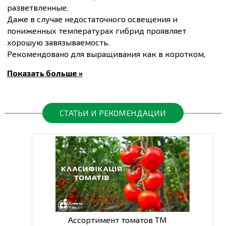
разветвленные.
Даже в случае недостаточного освещения и
пониженных температурах гибрид проявляет
хорошую завязываемость.
Рекомендовано для выращивания как в коротком,
так и в удлиненном обороте.
Показать больше »
Вегетационный период 65-70 дней.
Масса плода 18-22 г.
Купить
Семена томата черри Сакура F1, упаковка 5
штук
и другие товары по доступным ценам Вы
СТАТЬИ И РЕКОМЕНДАЦИИ
можете в
интернет-магазине
Спектр Сад
с доставкой
в Киев и другие города по всей территории
Украины.
Ассортимент томатов ТМ