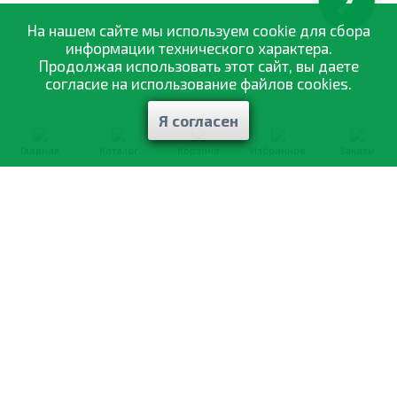
КНОПКА
ЗВ'ЯЗКУ
На нашем сайте мы используем cookie для сбора
информации технического характера.
Продолжая использовать этот сайт, вы даете
согласие на использование файлов cookies.
Я согласен
Главная
Каталог
Корзина
Избранное
Заказы
0-800-335-895
Бесплатно
со всех номеров
О компании
Каталог товаров
Оптовая продажа
Статьи
и рекомендации
Оплата и доставка
Отзывы
Договор оферты
Контакты
Політика конфіденційності
Мои заказы
Обмен и возврат
© 2002—2026 «Спектр Сад» —
наилучшее для вашего урожая