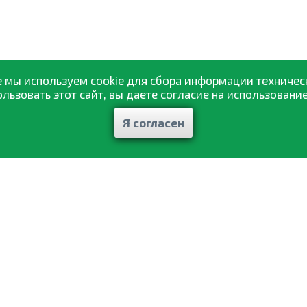
 мы используем cookie для сбора информации техничес
ьзовать этот сайт, вы даете согласие на использование
Я согласен
Каталог товаров
ажа
Статьи и рекомендации
авка
Отзывы
ат
Контакты
ты
Мои заказы
фиденциальности