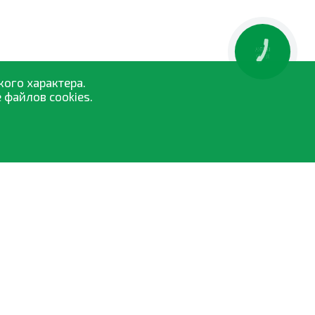
КНОПКА
ЗВ'ЯЗКУ
кого характера.
 файлов cookies.
Средства защиты растений
Семена
Удобрения и биостимуляторы
Опрыскиватели
Торфосмеси
Все категории »