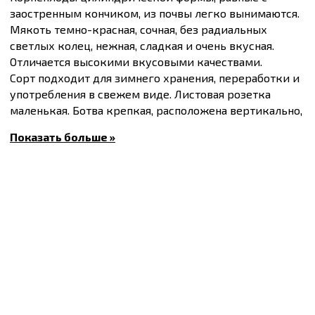
заостренным кончиком, из почвы легко вынимаются.
Мякоть темно-красная, сочная, без радиальных
светлых колец, нежная, сладкая и очень вкусная.
Отличается высокими вкусовыми качествами.
Сорт подходит для зимнего хранения, переработки и
употребления в свежем виде. Листовая розетка
маленькая. Ботва крепкая, расположена вертикально,
благодаря чему собирать урожай легко. Сорт
Показать больше »
высокотоварный, устойчив к стрелкованию,
сохраняется хорошо и долго (при поздних посевах в
мае-июне).
Растение требовательно к влаге, особенно в период
прорастания семян и образования корнеплодов.
Вегетационный период 110-130 дней.
Средний вес корнеплодов 230-370 г.
Купить
Семена столовой свеклы Атоман, упаковка
10 г
и другие товары по доступным ценам Вы можете
в
интернет-магазине
Спектр Сад
с доставкой в Киев
и другие города на всей территории Украины.