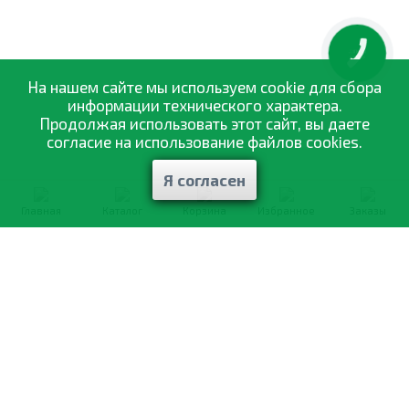
КНОПКА
ЗВ'ЯЗКУ
На нашем сайте мы используем cookie для сбора
информации технического характера.
Продолжая использовать этот сайт, вы даете
согласие на использование файлов cookies.
Я согласен
Главная
Каталог
Корзина
Избранное
Заказы
0-800-335-895
Бесплатно
со всех номеров
О компании
Каталог товаров
Оптовая продажа
Статьи
и рекомендации
Оплата и доставка
Отзывы
Договор оферты
Контакты
Політика конфіденційності
Мои заказы
Обмен и возврат