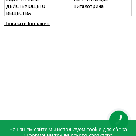
ДЕЙСТВУЮЩЕГО
цигалотрина
ВЕЩЕСТВА
Показать больше »
Пиретроиды
ХИМИЧЕСКАЯ ГРУППА
Микрокапсулированная
ПРЕПАРАТИВНАЯ ФОРМА
суспензия
IV
КЛАСС ТОКСИЧНОСТИ
20 мл
УПАКОВКА
СРОК ПРИГОДНОСТИ
3 года
ПРЕПАРАТ В ФОРМЕ СУСПЕНЗИИ, ОБЕСПЕЧИВАЮЩИЙ
КНОПКА
БЫСТРУЮ И ДЛИТЕЛЬНУЮ ЗАЩИТУ ОТ БЫТОВЫХ
ЗВ'ЯЗКУ
На нашем сайте мы используем cookie для сбора
ВРЕДИТЕЛЕЙ.
информации технического характера.