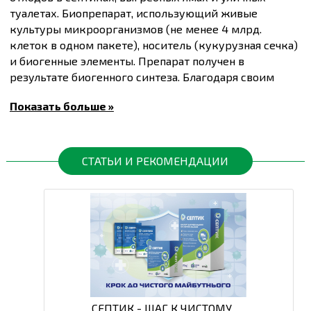
туалетах. Биопрепарат, использующий живые
культуры микроорганизмов (не менее 4 млрд.
клеток в одном пакете), носитель (кукурузная сечка)
и биогенные элементы. Препарат получен в
результате биогенного синтеза. Благодаря своим
уникальным свойствам он предоставляет
Показать больше »
многочисленные преимущества:
Устраняет неприятный запах
: KYBio создает
более комфортную и гигиеническую среду.
Повышает эффективность и срок службы
СТАТЬИ И РЕКОМЕНДАЦИИ
очистных сооружений
: Биопрепарат
восстанавливает природный дренаж и
обезвреживает патогенную среду, что
способствует долговечности очистных систем.
Ответственное потребление
: После
преобразования отходов в темно-серую
жидкость ее можно использовать для полива,
что обеспечивает экологически безопасное
решение для утилизации отходов.
СЕПТИК - ШАГ К ЧИСТОМУ