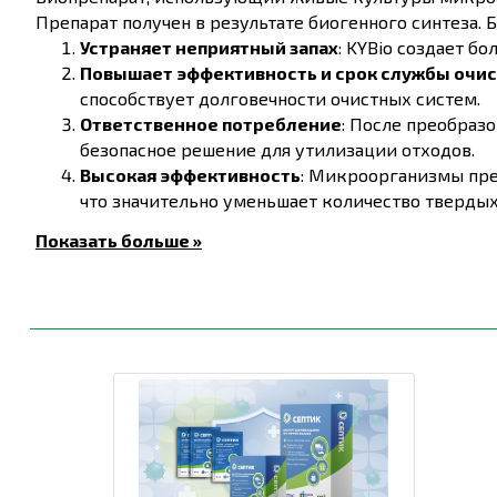
Препарат получен в результате биогенного синтеза.
Устраняет неприятный запах
: KYBio создает б
Повышает эффективность и срок службы очи
способствует долговечности очистных систем.
Ответственное потребление
: После преобраз
безопасное решение для утилизации отходов.
Высокая эффективность
: Микроорганизмы пре
что значительно уменьшает количество твердых
Экономия
: Использование помогает сократить 
Показать больше »
выгодным выбором.
Инструкция по применению препарата:
Подготовка раствора
:
Один пакет (на 2 м³) высыпать в 3 ли
Перемешивание
:
Перемешать раствор и подождать 20-3
Применение
:
Вылить раствор в яму, септик, туале