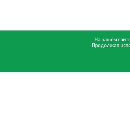
На нашем сайте
Продолжая испол
О компании
Оптовая прод
0-800-335-895
Оплата и дост
Бесплатно
со всех номеров
Обмен и возвр
Договор офер
Политика кон