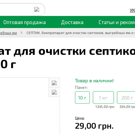
УК
Оптовая продажа
Доставка
Статьи
и реком
ребных ям
СЕПТИК, биопрепарат для очистки септиков, выгребных ям и 
т для очистки септико
10 г
Товар в наличии!
Пакет:
10 г
1 кг
200 г
1 245,00 грн.
324,00 гр
Цена:
29,00 грн.