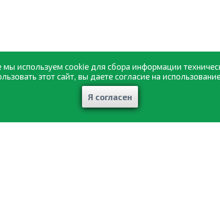
 мы используем cookie для сбора информации техничес
ьзовать этот сайт, вы даете согласие на использование
Я согласен
Каталог товаров
ажа
Статьи и рекомендации
авка
Отзывы
ат
Контакты
ты
Мои заказы
фиденциальности