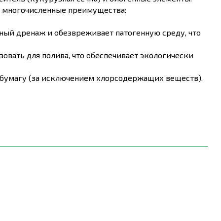
ет многочисленные преимущества:
дный дренаж и обезвреживает патогенную среду, что
овать для полива, что обеспечивает экологически
 бумагу (за исключением хлорсодержащих веществ),
ьзованием ассенизаторов, делая его экономически
ходы)