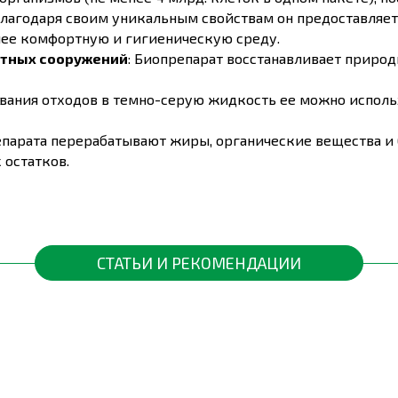
 Благодаря своим уникальным свойствам он предоставля
олее комфортную и гигиеническую среду.
стных сооружений
: Биопрепарат восстанавливает приро
ования отходов в темно-серую жидкость ее можно использ
парата перерабатывают жиры, органические вещества и
 остатков.
расходы на обслуживание септиков по сравнению с испол
СТАТЬИ И РЕКОМЕНДАЦИИ
тра воды (для первого раза увеличить дозу вдвое)
0 минут. (Дать бактериям набраться сил и крепости)
т или унитаз.(Добавить воды, чтобы полностью покрыть от