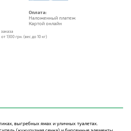
Оплата:
Наложенный платеж
Картой онлайн
 заказа
т 1300 грн. (вес до 10 кг)
иках, выгребных ямах и уличных туалетах.
итель (кукурузная сечка) и биогенные элементы.