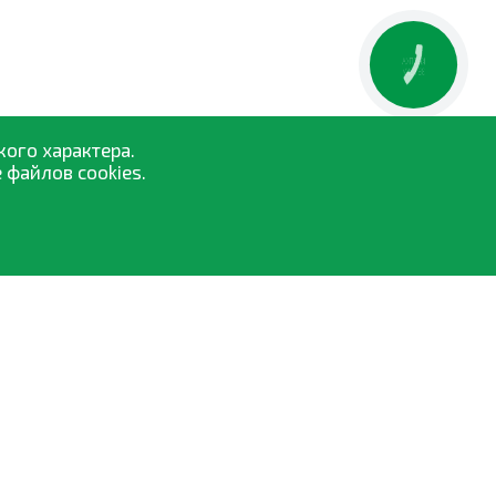
КНОПКА
ЗВ'ЯЗКУ
кого характера.
 файлов cookies.
Средства защиты растений
Семена
Удобрения и биостимуляторы
Опрыскиватели
Торфосмеси
Все категории »