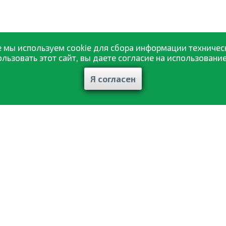
 мы используем cookie для сбора информации техничес
ьзовать этот сайт, вы даете согласие на использование
Я согласен
Каталог товаров
ажа
Статьи и рекомендации
авка
Отзывы
ат
Контакты
ты
Мои заказы
фиденциальности