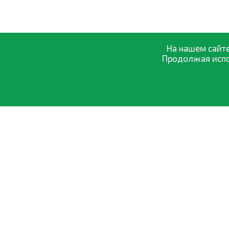
На нашем сайте
Продолжая испол
О компании
Оптовая прод
0-800-335-895
Оплата и дост
Бесплатно
со всех номеров
Обмен и возвр
Договор офер
Политика кон