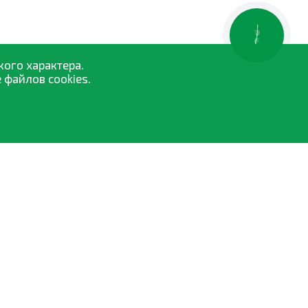
КНОПКА
ЗВ'ЯЗКУ
кого характера.
 файлов cookies.
Средства защиты растений
Семена
Удобрения и биостимуляторы
Опрыскиватели
Торфосмеси
Все категории »