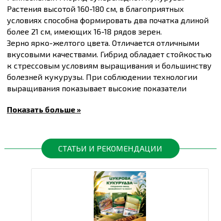
Растения высотой 160-180 см, в благоприятных
условиях способна формировать два початка длиной
более 21 см, имеющих 16-18 рядов зерен.
Зерно ярко-желтого цвета. Отличается отличными
вкусовыми качествами. Гибрид обладает стойкостью
к стрессовым условиям выращивания и большинству
болезней кукурузы. При соблюдении технологии
выращивания показывает высокие показатели
урожайности.
Показать больше »
Предназначена для свежего потребления и
переработки.
Купить
Семена кукурузы сахарной Фиона F1,
упаковка 1000 шт
и другие товары по доступным
СТАТЬИ И РЕКОМЕНДАЦИИ
ценам Вы можете в
интернет-магазине
Спектр Сад
с
доставкой в Киев и другие города по всей
территории Украины.