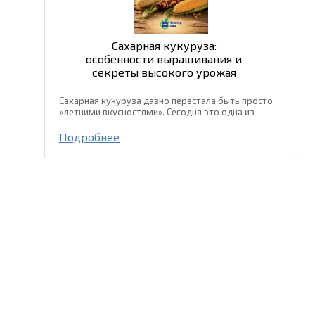
Сахарная кукуруза:
особенности выращивания и
секреты высокого урожая
Сахарная кукуруза давно перестала быть просто
«летними вкусностями». Сегодня это одна из
самых популярных культур для выращивания на
приусадебных участках, фермерских хозяйствах и
Подробнее
даже в промышленных...