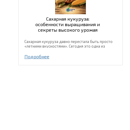
Сахарная кукуруза:
особенности выращивания и
секреты высокого урожая
Сахарная кукуруза давно перестала быть просто
«летними вкусностями». Сегодня это одна из
самых популярных культур для выращивания на
приусадебных участках, фермерских хозяйствах и
Подробнее
даже в промышленных...