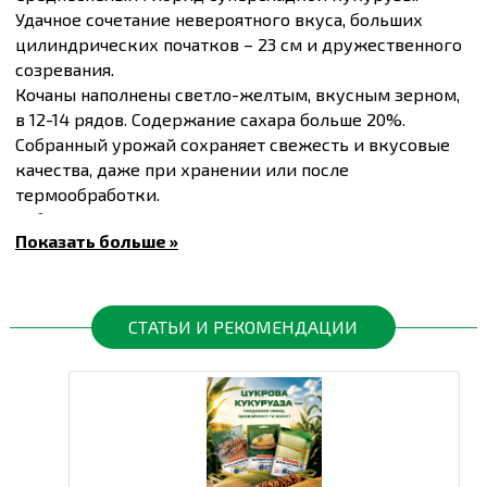
Удачное сочетание невероятного вкуса, больших
цилиндрических початков – 23 см и дружественного
созревания.
Кочаны наполнены светло-желтым, вкусным зерном,
в 12-14 рядов. Содержание сахара больше 20%.
Собранный урожай сохраняет свежесть и вкусовые
качества, даже при хранении или после
термообработки.
Гибрид выращивают для свежего рынка, кулинарии,
Показать больше »
консервирования или заморозки.
Купить
Семена кукурузы сахарной Джамала F1,
упаковка 200 шт
и другие товары по доступным
ценам Вы можете в
интернет-магазине
Спектр Сад
с
СТАТЬИ И РЕКОМЕНДАЦИИ
доставкой в Киев и другие города по всей
территории Украины.