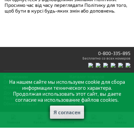
Просимо час від часу переглядати Політику для того,
щоб бути в курсі будь-яких змін або доповнень.
0-800-335-895
Бесплатно
со всех номеров
О компании
Каталог товаров
На нашем сайте мы используем cookie для сбора
Оптовая продажа
Статьи
и рекомендации
Оплата и доставка
информации технического характера.
Отзывы
Договор оферты
Контакты
Продолжая использовать этот сайт, вы даете
Політика конфіденційності
Мои заказы
согласие на использование файлов cookies.
Обмен и возврат
Я согласен
© 2002—2026 «Спектр Сад» —
наилучшее для вашего урожая
Главная
Каталог
Корзина
Избранное
Заказы