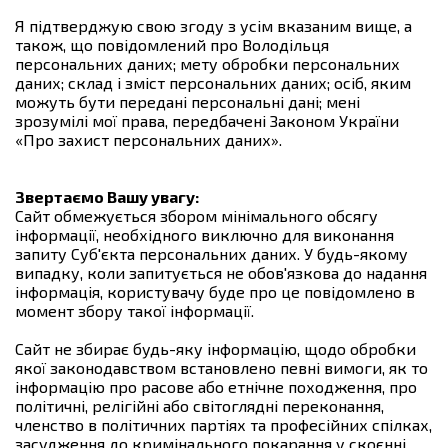
Я підтверджую свою згоду з усім вказаним вище, а
також, що повідомлений про Володільця
персональних даних; мету обробки персональних
даних; склад і зміст персональних даних; осіб, яким
можуть бути передані персональні дані; мені
зрозумілі мої права, передбачені Законом України
«Про захист персональних даних».
Звертаємо Вашу увагу:
Сайт обмежується збором мінімального обсягу
інформації, необхідного виключно для виконання
запиту Суб'єкта персональних даних. У будь-якому
випадку, коли запитується не обов'язкова до надання
інформація, користувачу буде про це повідомлено в
момент збору такої інформації.
Сайт не збирає будь-яку інформацію, щодо обробки
якої законодавством встановлено певні вимоги, як то
інформацію про расове або етнічне походження, про
політичні, релігійні або світоглядні переконання,
членство в політичних партіях та професійних спілках,
засудження до кримінального покарання у скоєнні