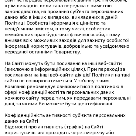
крім випадків, коли така передача є вимогою
законодавства, на прохання суб'єкта персональних
даних або в інших випадках, викладених в даній
Політиці. Особиста інформація є цінністю та
невід'ємним змістом, в тому числі, особистих
немайнових прав будь-якої фізичної особи, і тому
вживає всіх можливих заходів для захисту особистої
інформації користувачів, добровільно та усвідомлено
переданої останніми Товариству.
На Сайті можуть бути посилання на інші веб-сайти
(виключно в інформаційних цілях). При переході за
посиланням на інші веб-сайти дія цієї Політики на такі
сайти не поширюватиметься. У зв'язку з чим,
Компанія рекомендує ознайомитися з політикою в
сфері конфіденційності та персональних даних
кожного сайту перед тим, як передавати персональні
дані, за якими Ви можете бути ідентифіковані.
Конфіденційність активності суб'єкта персональних
даних на Сайті
Відомості про активність (трафік) на Сайті
користувачів, які проходять через мережу або