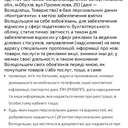
обл., м.Обухів, вул.Промислова, 20) (далі —
Володілець, Товариство) в базі персональних даних
«Контрагенти» з метою забезпечення взятих
Володільцем на себе зобов’язань, для забезпечення
відносин у сфері податкового, бухгалтерського
обліку, статистичної звітності, а також для
забезпечення відносин у сфері реклами та ведення
ділових стосунків, направлення (надсилання) на мою
адресу спеціальних пропозицій, інформації про нові
товари, послуги та рекламні акції, знижки інші дії, у
межах своєї діяльності, а також виконання
Володільцем своїх обов'язків переді мною, як
покупцем товарів і/або послуг, тощо, а саме:
прізвище, ім'я, по батькові, адреса проживання, номери
домашнього чи мобільного телефонів, іншої контактної
інформації, паспортні дані, ІПН (РНОКПП), дата народження
та інша інформація, яка надається мною при реєстрації, в
Особистому кабінеті тощо;
будь-яких інших персональних даних та відомостей, які
добровільно надаються Суб’єктом персональних даних
Володільцю, що містяться в документах, що надаються при