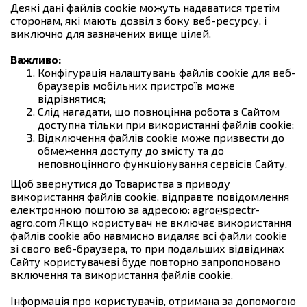
Деякі дані файлів cookie можуть надаватися третім
сторонам, які мають дозвіл з боку веб-ресурсу, і
виключно для зазначених вище цілей.
Важливо:
Конфігурація налаштувань файлів cookie для веб-
браузерів мобільних пристроїв може
відрізнятися;
Слід нагадати, що повноцінна робота з Сайтом
доступна тільки при використанні файлів cookie;
Відключення файлів cookie може призвести до
обмеження доступу до змісту та до
неповноцінного функціонування сервісів Сайту.
Щоб звернутися до Товариства з приводу
використання файлів cookie, відправте повідомлення
електронною поштою за адресою: agro@spectr-
agro.com Якщо користувач не включає використання
файлів cookie або навмисно видаляє всі файли cookie
зі свого веб-браузера, то при подальших відвідинах
Сайту користувачеві буде повторно запропоновано
включення та використання файлів cookie.
Інформація про користувачів, отримана за допомогою