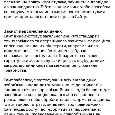
електронну пошту користувача, захищені відповідно
до законодавства. Тобто, жодним чином або способом
не порушуємо таємницю «активності» користувача
при використанні останнім сервісів Сайту.
Захист персональних даних
Сайт використовує загальноприйняті стандарти
технологічного та операційного захисту інформації та
персональних даних від втрати, неправильного
використання, зміни або знищення. Однак,
незважаючи на всі зусилля, Товариство не може
гарантувати абсолютну захищеність від будь-яких
загроз, що виникають за межами регулювання
Товариства.
Сайт забезпечує застосування всіх відповідних
зобов'язань щодо дотримання конфіденційності, а
також технічних і організаційних заходів безпеки для
запобігання несанкціонованого або незаконного
розголошення, або обробки такої інформації та даних,
їх випадкової втрати, знищення або пошкодження.
Сайт надає доступ до інформації та персональних
даних тільки уповноваженим співробітникам, які