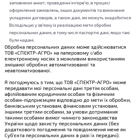
заповненні анкет, проведенні інтерв'ю, в процесі
оформлення замовлень, інших документів та виконання
укладених договорів, а також дані, які можуть знадобитися
Володільцю у зв'язку із реалізацією мети обробки
персональних даних, в тому числі паспортні дані, якщо такі
були надані.
Обробка персональних даних може здійснюватися
ТОВ «СПЕКТР-АГРО» на паперовому і/або
електронному носіях з можливим використанням
змішаної обробки: автоматизованої та
неавтоматизованої.
Я погоджуюсь з тим, що ТОВ «СПЕКТР-АГРО» може
передавати мої персональні дані третім особам,
афілійованим юридичним особам та фізичним
особам-підприємцям відповідно до мети їх обробки,
банківським установам, фінансовим установам,
іншими третіми особами, за умови дотримання
такими особами вимог чинного законодавства
України щодо захисту персональних даних (без
додаткового погодження та повідомлення мене як
Суб’єкта персональних даних в разі їх передачі).