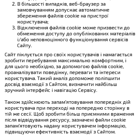
В більшості випадків, веб-браузер за
замовчуванням допускає автоматичне
збереження файлів cookie на пристрої
користувача;
Відключення файлів cookie може призвести до
обмеження доступу до опублікованих матеріалів
і/або неповноцінного функціонування сервісів
Сайту.
Сайт піклується про своїх користувачів і намагається
зробити перебування максимально комфортним, і
для цього необхідно, за допомогою файлів cookie,
проаналізувати поведінку, переваги та інтереси
користувача. Такий аналіз допоможе поліпшити
досвід взаємодії з Сайтом, визначити найбільш
зручний інтерфейс і навігацію Сервісу.
Також здійснюють запам'ятовування попередніх дій
користувача при переході на попередню сторінку в
тій же сесії. Щоб зробити більш приємними враження
після відвідування ресурсу, зазначені файли cookie
запам'ятовують надану користувачем інформацію,
підвищуючи ефективність взаємодії з Сайтом.