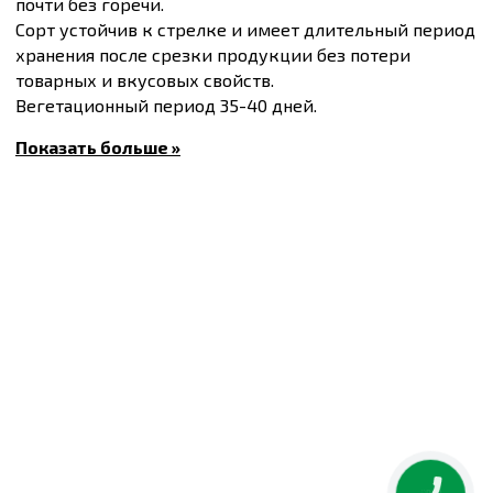
почти без горечи.
Сорт устойчив к стрелке и имеет длительный период
хранения после срезки продукции без потери
товарных и вкусовых свойств.
Вегетационный период 35-40 дней.
Купить
Семена рукколы Летиция, упаковка 500 шт
и
Показать больше »
другие товары по доступным ценам Вы можете в
интернет-магазине
Спектр Сад
с доставкой в Киев и
другие города по всей территории Украины.