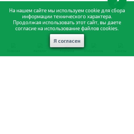
КНОПКА
ЗВ'ЯЗКУ
На нашем сайте мы используем cookie для сбора
информации технического характера.
Продолжая использовать этот сайт, вы даете
согласие на использование файлов cookies.
Я согласен
Главная
Каталог
Корзина
Избранное
Заказы
0-800-335-895
Бесплатно
со всех номеров
О компании
Каталог товаров
Оптовая продажа
Статьи
и рекомендации
Оплата и доставка
Отзывы
Договор оферты
Контакты
Політика конфіденційності
Мои заказы
Обмен и возврат
© 2002—2026 «Спектр Сад» —
наилучшее для вашего урожая