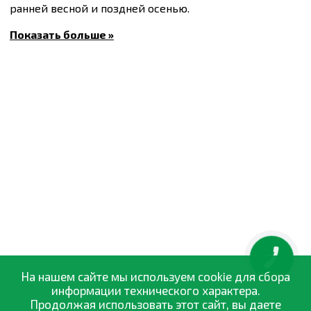
ранней весной и поздней осенью.
Вегетационный период 23-25 дней.
Показать больше »
Масса плода 20-25 г.
Купить
Семена редиса Уайт Брекфаст, упаковка 5
кг
и другие товары по доступным ценам Вы можете в
интернет-магазине
Спектр Сад
с доставкой в Киев и
другие города по всей территории Украины.
КНОПКА
ЗВ'ЯЗКУ
На нашем сайте мы используем cookie для сбора
информации технического характера.
Продолжая использовать этот сайт, вы даете