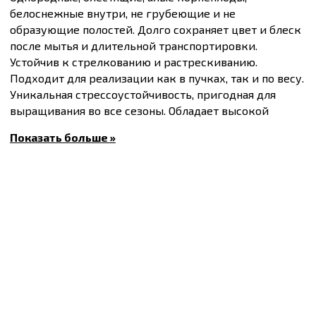
белоснежные внутри, не грубеющие и не
образующие полостей. Долго сохраняет цвет и блеск
после мытья и длительной транспортировки.
Устойчив к стрелкованию и растрескиванию.
Подходит для реализации как в пучках, так и по весу.
Уникальная стрессоустойчивость, пригодная для
выращивания во все сезоны. Обладает высокой
полевой стойкостью к пероноспорозу.
Показать больше »
Вегетационный период 20-25 дней.
Масса плода 30-35 г.
Количество семян в упаковке 2 г – 180-260 шт.
Купить
Семена редиса Селеста F1, упаковка 2 г
и
другие товары по доступным ценам Вы можете в
интернет-магазине
Спектр Сад
с доставкой в Киев и
другие города по всей территории Украины.