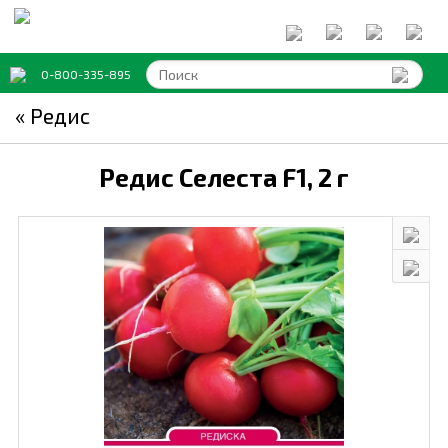
0-800-335-895
« Редис
Редис Селеста F1,
2 г