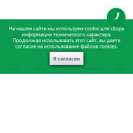
КНОПКА
ЗВ'ЯЗКУ
На нашем сайте мы используем cookie для сбора
информации технического характера.
Продолжая использовать этот сайт, вы даете
согласие на использование файлов cookies.
Я согласен
Главная
Каталог
Корзина
Избранное
Заказы
0-800-335-895
Бесплатно
со всех номеров
О компании
Каталог товаров
Оптовая продажа
Статьи
и рекомендации
Оплата и доставка
Отзывы
Договор оферты
Контакты
Політика конфіденційності
Мои заказы
Обмен и возврат