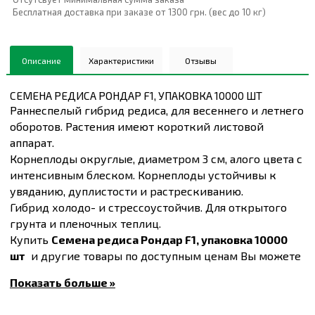
Бесплатная доставка при заказе от 1300 грн. (вес до 10 кг)
Описание
Характеристики
Отзывы
СЕМЕНА РЕДИСА РОНДАР F1, УПАКОВКА 10000 ШТ
Раннеспелый гибрид редиса, для весеннего и летнего
оборотов. Растения имеют короткий листовой
аппарат.
Корнеплоды округлые, диаметром 3 см, алого цвета с
интенсивным блеском. Корнеплоды устойчивы к
увяданию, дуплистости и растрескиванию.
Гибрид холодо- и стрессоустойчив. Для открытого
грунта и пленочных теплиц.
Купить
Семена редиса Рондар F1, упаковка 10000
шт
и другие товары по доступным ценам Вы можете
в
интернет-магазине
Спектр Сад
с доставкой
Показать больше »
в Киев и другие города по всей территории
Украины.