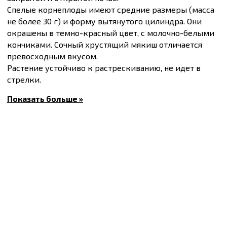
Спелые корнеплоды имеют средние размеры (масса
не более 30 г) и форму вытянутого цилиндра. Они
окрашены в темно-красный цвет, с молочно-белыми
кончиками. Сочный хрустящий мякиш отличается
превосходным вкусом.
Растение устойчиво к растрескиванию, не идет в
стрелки.
Вегетационный период 18 - 20 дней.
Показать больше »
Количество семян в упаковке 10 г – 900–1300 шт.
Купить
Семена редиса Дуэт, упаковка 10 г
и другие
товары по доступным ценам Вы можете в
интернет-
магазине
Спектр Сад
с доставкой в Киев и другие
города по всей территории Украины.