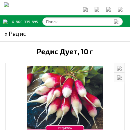
0-800-335-895
« Редис
Редис Дует,
10 г