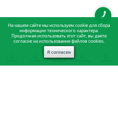
КНОПКА
ЗВ'ЯЗКУ
На нашем сайте мы используем cookie для сбора
информации технического характера.
Продолжая использовать этот сайт, вы даете
согласие на использование файлов cookies.
Я согласен
Главная
Каталог
Корзина
Избранное
Заказы
0-800-335-895
Бесплатно
со всех номеров
О компании
Каталог товаров
Оптовая продажа
Статьи
и рекомендации
Оплата и доставка
Отзывы
Договор оферты
Контакты
Політика конфіденційності
Мои заказы
Обмен и возврат