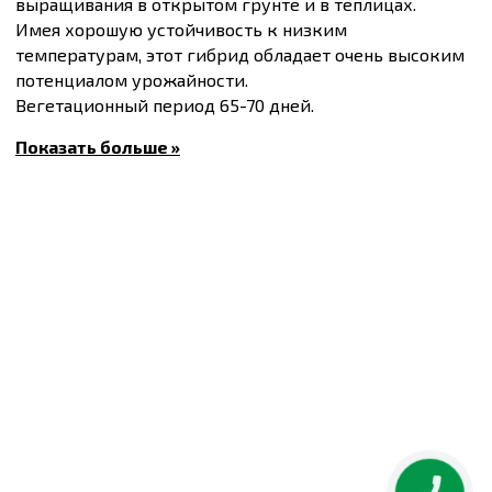
выращивания в открытом грунте и в теплицах.
Имея хорошую устойчивость к низким
температурам, этот гибрид обладает очень высоким
потенциалом урожайности.
Вегетационный период 65-70 дней.
Масса плода 180-200 г.
Показать больше »
Купить
Семена перца Спартако F1, упаковка 40 шт
и
другие товары по доступным ценам Вы можете в
интернет-магазине
Спектр Сад
с доставкой в Киев и
другие города по всей территории Украины.