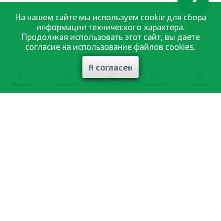
КНОПКА
ЗВ'ЯЗКУ
На нашем сайте мы используем cookie для сбора
информации технического характера.
Продолжая использовать этот сайт, вы даете
согласие на использование файлов cookies.
Я согласен
Главная
Каталог
Корзина
Избранное
Заказы
0-800-335-895
Бесплатно
со всех номеров
О компании
Каталог товаров
Оптовая продажа
Статьи
и рекомендации
Оплата и доставка
Отзывы
Договор оферты
Контакты
Політика конфіденційності
Мои заказы
Обмен и возврат
© 2002—2026 «Спектр Сад» —
наилучшее для вашего урожая