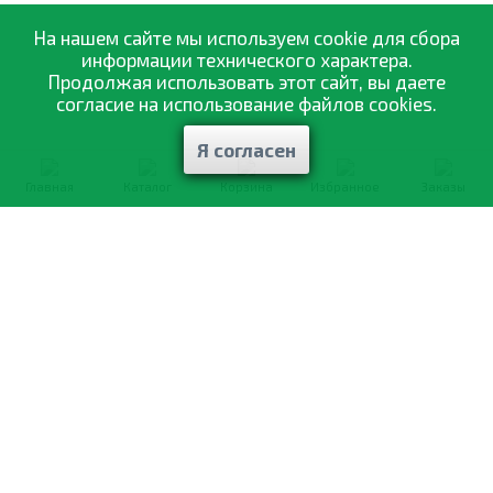
На нашем сайте мы используем cookie для сбора
информации технического характера.
Продолжая использовать этот сайт, вы даете
согласие на использование файлов cookies.
Я согласен
Главная
Каталог
Корзина
Избранное
Заказы
0-800-335-895
Бесплатно
со всех номеров
О компании
Каталог товаров
Оптовая продажа
Статьи
и рекомендации
Оплата и доставка
Отзывы
Договор оферты
Контакты
Політика конфіденційності
Мои заказы
Обмен и возврат
© 2002—2026 «Спектр Сад» —
наилучшее для вашего урожая